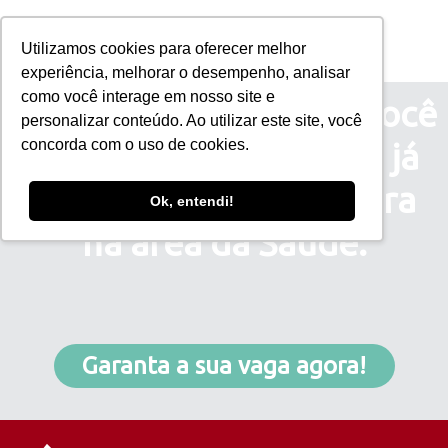
Utilizamos cookies para oferecer melhor
experiência, melhorar o desempenho, analisar
como você interage em nosso site e
Em apenas 18 meses, você
personalizar conteúdo. Ao utilizar este site, você
conquista o diploma e já
concorda com o uso de cookies.
pode iniciar sua carreira
Ok, entendi!
na
área da Saúde.
Garanta a sua vaga agora!