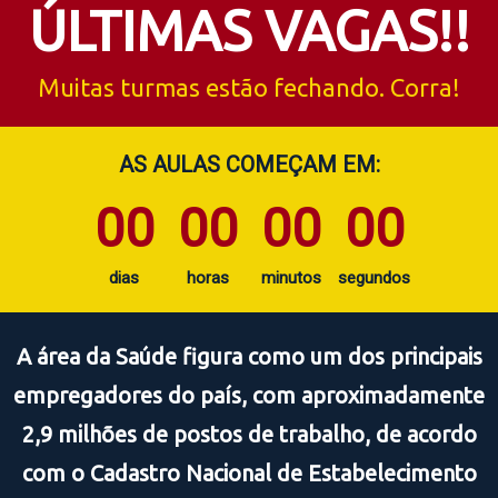
ÚLTIMAS VAGAS!!
Muitas turmas estão fechando. Corra!
AS AULAS COMEÇAM EM:
00
00
00
00
dias
horas
minutos
segundos
A área da Saúde figura como um dos principais
empregadores do país, com aproximadamente
2,9 milhões de postos de trabalho, de acordo
com o Cadastro Nacional de Estabelecimento