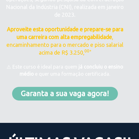
Nacional da Indústria (CNI), realizada em janeiro
de 2023.
Aproveite esta oportunidade e prepare-se para
uma carreira com alta empregabilidade
,
encaminhamento para o mercado e piso salarial
00
acima de R$ 3.250,
*
⚠️ Este curso é ideal para quem
já concluiu o ensino
médio
e quer uma formação certificada.
Garanta a sua vaga agora!