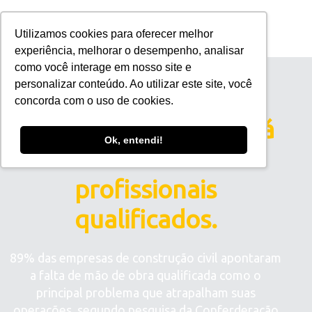
Utilizamos cookies para oferecer melhor
experiência, melhorar o desempenho, analisar
como você interage em nosso site e
🏢 TÉCNICO EM EDIFICAÇÕES
personalizar conteúdo. Ao utilizar este site, você
concorda com o uso de cookies.
A Construção Civil está
Ok, entendi!
com falta de
profissionais
qualificados.
89% das empresas de construção civil apontaram
a falta de mão de obra qualificada como o
principal problema que atrapalham suas
operações, segundo pesquisa da Conferderação