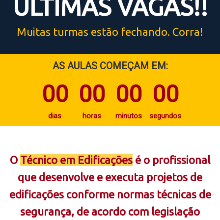
ÚLTIMAS VAGAS!!
Muitas turmas estão fechando. Corra!
AS AULAS COMEÇAM EM:
00
00
00
00
dias
horas
minutos
segundos
O
Técnico em Edificações
é o profissional
que desenvolve e executa projetos de
edificações conforme normas técnicas de
segurança, de acordo com legislação