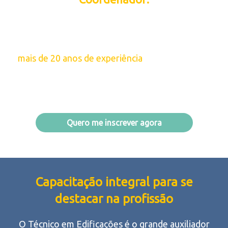
Prof. Roberto Camelo
Técnico em Segurança do Trabalho e Geógrafo, com
mais de 20 anos de experiência
em empresas de
Construção Civil e Offshore. Coordenador de cursos
técnicos há mais de 10 anos.
Quero me inscrever agora
Capacitação integral para se
destacar na profissão
O Técnico em Edificações é o grande auxiliador